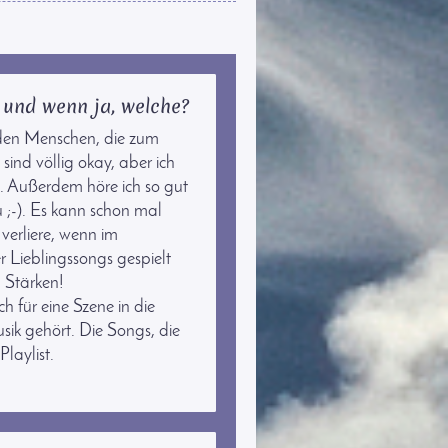
 und wenn ja, welche?
u den Menschen, die zum
ind völlig okay, aber ich
n. Außerdem höre ich so gut
u ;-). Es kann schon mal
verliere, wenn im
r Lieblingssongs gespielt
n Stärken!
für eine Szene in die
sik gehört. Die Songs, die
laylist.