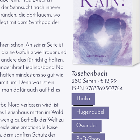
über eine Frau zwischen
 der Sehnsucht nach innerer
ünden, die dort lauern, wo
rlegt mit dem Synthpop der
hren schon. An seiner Seite ist
, die sie Gefühle wie Trauer und
 andere das für richtig halten.
nger ihrer Lieblingsband No
Taschenbuch
hatten mindestens so gut wie
280 Seiten
€ 12,99
·
mit um. Denn was ist ein
ISBN 9783769307764
 man dafür auch auf helles
Thalia
be Nora verlassen wird, ist
Hugendubel
ches Ferienhaus mitten im Wald
in wenig außerhalb der Welt zu
Osiander
beide eine emotionale Reise
, dem sanften Schutz der
BoD-Shop