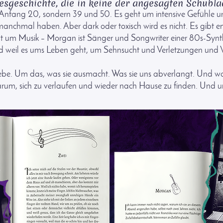
besgeschichte, die in keine der angesagten Schubla
 Anfang 20, sondern 39 und 50. Es geht um intensive Gefühle
manchmal haben. Aber dark oder toxisch wird es nicht. Es gibt e
t um Musik – Morgan ist Sänger und Songwriter einer 80s-Synth
nd weil es ums Leben geht, um Sehnsucht und Verletzungen und V
iebe. Um das, was sie ausmacht. Was sie uns abverlangt. Und wa
arum, sich zu verlaufen und wieder nach Hause zu finden. Und 