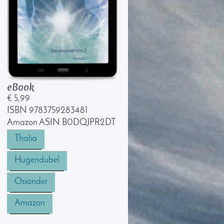
eBook
€ 5,99
ISBN
9783759283481
Amazon ASIN B0DQJPR2DT
Thalia
Hugendubel
Osiander
Amazon