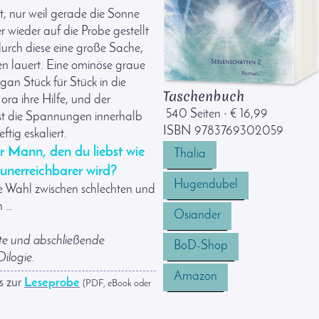
t, nur weil gerade die Sonne
r wieder auf die Probe gestellt
durch diese eine große Sache,
ten lauert. Eine ominöse graue
an Stück für Stück in die
Taschenbuch
ra ihre Hilfe, und der
540 Seiten
€ 16,99
·
sst die Spannungen innerhalb
ISBN 9783769302059
ftig eskaliert.
r Mann, den du liebst wie
Thalia
unerreichbarer wird?
Hugendubel
die Wahl zwischen schlechten und
n …
Osiander
eite und abschließende
BoD-Shop
ilogie.
Amazon
s zur
Leseprobe
(PDF, eBook oder