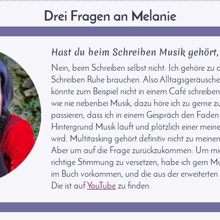
Drei Fragen an Melanie
Hast du beim Schreiben Musik gehört,
Nein, beim Schreiben selbst nicht: Ich gehöre z
Schreiben Ruhe brauchen. Also Alltagsgeräusche s
könnte zum Beispiel nicht in einem Café schreibe
wie nie nebenbei Musik, dazu höre ich zu gerne z
passieren, dass ich in einem Gespräch den Faden 
Hintergrund Musik läuft und plötzlich einer meine
wird. Multitasking gehört definitiv nicht zu meine
Aber um auf die Frage zurückzukommen: Um mich 
richtige Stimmung zu versetzen, habe ich gern Mu
im Buch vorkommen, und die aus der erweiterten P
Die ist auf
YouTube
zu finden.