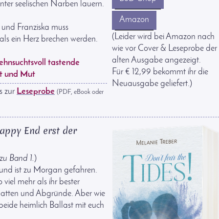
ter seelischen Narben lauern.
Amazon
– und Franziska muss
(Leider wird bei Amazon nach
als ein Herz brechen werden.
wie vor Cover & Leseprobe der
alten Ausgabe angezeigt.
sehnsuchtsvoll tastende
Für € 12,99 bekommt ihr die
st und Mut
Neuausgabe geliefert.)
s zur
Leseprobe
(PDF, eBook oder
appy End erst der
 zu Band 1.
)
 und ist zu Morgan gefahren.
viel mehr als ihr bester
chatten und Abgründe. Aber wie
eide heimlich Ballast mit euch