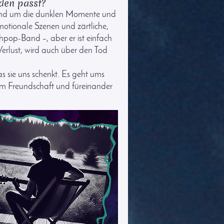
den passt?
 und um die dunklen Momente und
motionale Szenen und zärtliche,
pop-Band –, aber er ist einfach
erlust, wird auch über den Tod
s sie uns schenkt. Es geht ums
um Freundschaft und füreinander