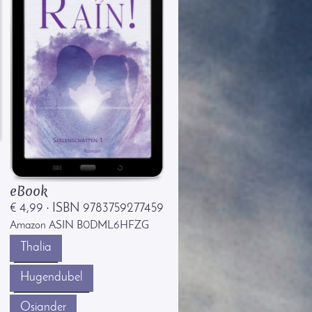
eBook
€ 4,99
ISBN 9783759277459
·
Amazon ASIN B0DML6HFZG
Thalia
Hugendubel
Osiander