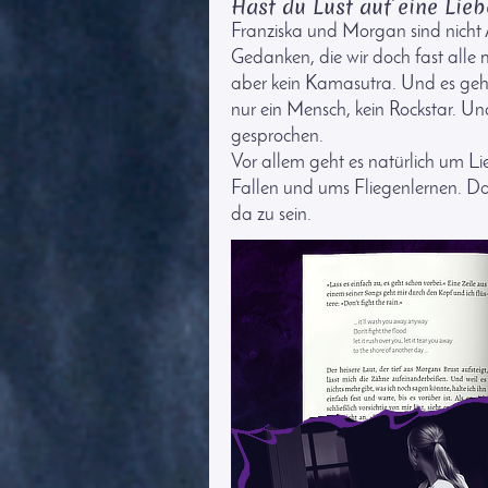
Hast du Lust auf eine Lie
Franziska und Morgan sind nicht
Gedanken, die wir doch fast alle 
aber kein Kamasutra. Und es geh
nur ein Mensch, kein Rockstar. U
gesprochen.
Vor allem geht es natürlich um L
Fallen und ums Fliegenlernen. D
da zu sein.