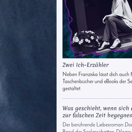
Zwei Ich-Erzähler
Neben Franziska lässt dich auch
Taschenbücher und eBooks der See
gestaltet.
Was geschieht, wenn sich 
zur falschen Zeit begegne
Der berührende Liebesroman
Don