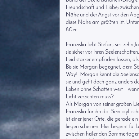
Band der Seelenschatten-Dilogie 
Freundschaft und Liebe; zwischen
Nähe und der Angst vor den Abgr
diese Nähe am größten ist. Unte
80er.
Franziska liebt Stefan, seit zehn Ja
sie sicher vor ihren Seelenschatten
Leid stärker empfinden lassen, als
Bis sie Morgan begegnet, dem Sä
Way!. Morgan kennt die Seelensc
sie und geht doch ganz anders da
Leben ohne Schatten wert – wenn
Licht verzichten muss?
Als Morgan von seiner großen Lie
Franziska für ihn da. Sein idyllis
ist einer jener Orte, die gerade e
liegen scheinen. Hier beginnt für 
zwischen heilenden Sommertagen