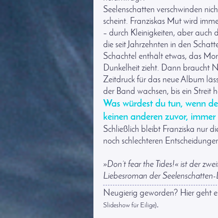
Seelenschatten verschwinden nich
scheint. Franziskas Mut wird imme
– durch Kleinigkeiten, aber auch 
die seit Jahrzehnten in den Schat
Schachtel enthält etwas, das Morg
Dunkelheit zieht. Dann braucht No
Zeitdruck für das neue Album lä
der Band wachsen, bis ein Streit he
Was würdest du tun, wenn de
keinen anderen zuvor, immer 
Schließlich bleibt Franziska nur 
noch schlechteren Entscheidunge
»Don’t fear the Tides!« ist der zw
Liebesroman der Seelenschatten-D
Neugierig geworden? Hier geht e
.
Slideshow für Eilige)